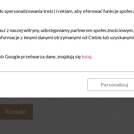
 spersonalizowania treści i reklam, aby oferować funkcje społec
rzestrzeni w sercu Krakowa, którą
ość, z przyjemnością Ci pomożemy.
tasz z naszej witryny, udostępniamy partnerom społecznościowym
nformacje z innymi danymi otrzymanymi od Ciebie lub uzyskanymi
 osób, a do jej atutów należą: osobne wejście, prywatny bar,
. To idealne miejsce na organizację wyjątkowych wydarzeń w
ób Google przetwarza dane, znajdują się
tutaj
.
 zorganizować swoje urodziny, konferencję, wesele,
anie, jesteśmy otwarci na wszystkie Twoje pomysły!
Personalizuj
znie i dopnij szczegóły swojego wydarzenia.
Kontakt