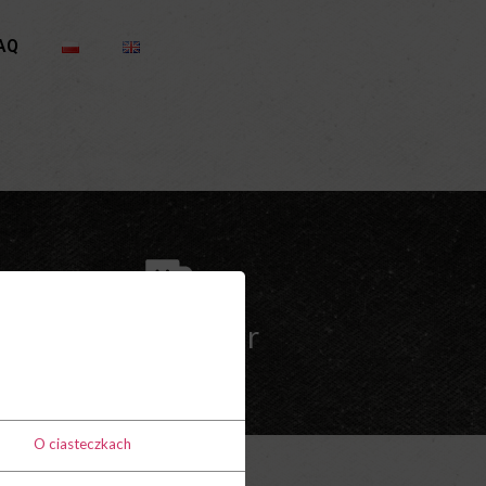
AQ
Prywatny bar
O ciasteczkach