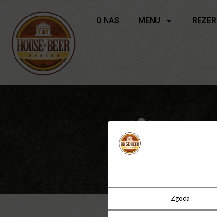
O NAS
MENU
REZE
Piwnica
Liczba osób
60 - 70
Zgoda