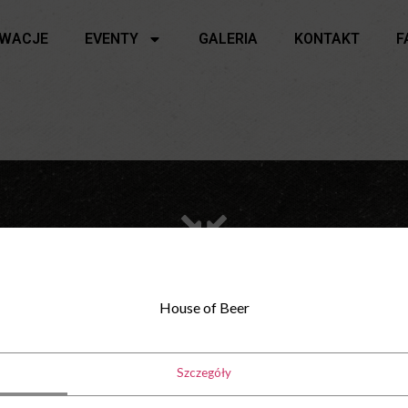
RWACJE
EVENTY
GALERIA
KONTAKT
F
Prywatna przestrzeń
House of Beer
Szczegóły