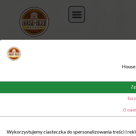
House 
Zg
Szcz
O cias
Wykorzystujemy ciasteczka do spersonalizowania treści i rek