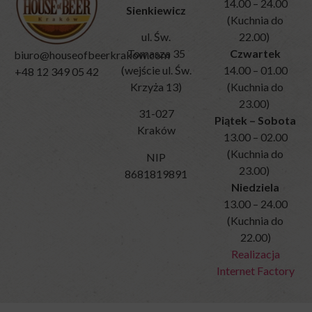
14.00 – 24.00
Sienkiewicz
informacji.
(Kuchnia do
Wyjaśnia
22.00)
ul. Św.
również,
Czwartek
Tomasza 35
biuro@houseofbeerkrakow.com
jak
14.00 – 01.00
(wejście ul. Św.
+48 12 349 05 42
możesz
(Kuchnia do
Krzyża 13)
zarządzać
23.00)
31-027
swoimi
Piątek – Sobota
Kraków
preferencjami.
13.00 – 02.00
(Kuchnia do
NIP
23.00)
8681819891
Niedziela
13.00 – 24.00
(Kuchnia do
22.00)
Realizacja
Internet Factory