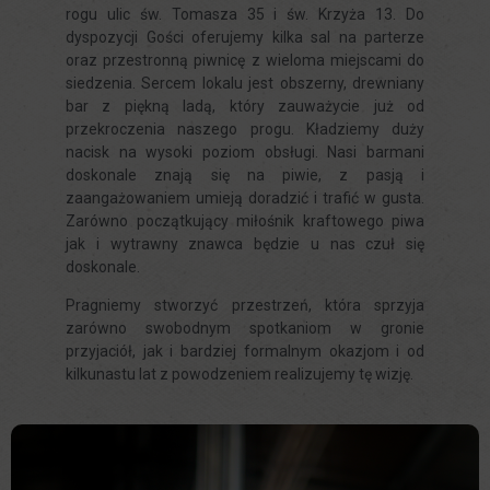
rogu ulic św. Tomasza 35 i św. Krzyża 13. Do
prosiły
dane.
dyspozycji Gości oferujemy kilka sal na parterze
o
oraz przestronną piwnicę z wieloma miejscami do
Przechowywanie
wyraźną
danych
siedzenia. Sercem lokalu jest obszerny, drewniany
użytkownika
zgodę,
bar z piękną ladą, który zauważycie już od
umożliwiając
przekroczenia naszego progu. Kładziemy duży
Kontroluje
nacisk na wysoki poziom obsługi. Nasi barmani
użytkownikom
przechowywanie
doskonale znają się na piwie, z pasją i
akceptowanie
danych
zaangażowaniem umieją doradzić i trafić w gusta.
lub
specyficznych
Zarówno początkujący miłośnik kraftowego piwa
odrzucanie
dla
jak i wytrawny znawca będzie u nas czuł się
ciasteczek
doskonale.
użytkownika,
i
służących
Pragniemy stworzyć przestrzeń, która sprzyja
kontrolowanie
do
zarówno swobodnym spotkaniom w gronie
swojej
śledzenia
przyjaciół, jak i bardziej formalnym okazjom i od
prywatności.
reklam,
kilkunastu lat z powodzeniem realizujemy tę wizję.
Możesz
profilowania
również
i
wycofać
pomiaru
zgodę
skuteczności