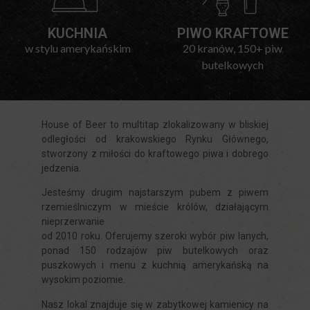
Personalizacja
którą
reklam
witryny
KUCHNIA
PIWO KRAFTOWE
muszą
Określa,
w stylu amerykańskim
20 kranów, 150+ piw
uzyskać
czy
butelkowych
od
można
użytkowników
wyświetlać
przed
spersonalizowane
House of Beer to multitap zlokalizowany w bliskiej
użyciem
reklamy
odległości od krakowskiego Rynku Głównego,
ciasteczek
na
stworzony z miłości do kraftowego piwa i dobrego
gromadzących
podstawie
jedzenia.
dane
zachowań
osobowe.
i
Jesteśmy drugim najstarszym pubem z piwem
rzemieślniczym w mieście królów, działającym
Przepisy
preferencji
nieprzerwanie
takie
użytkownika,
od 2010 roku. Oferujemy szeroki wybór piw lanych,
jak
wykorzystując
ponad 150 rodzajów piw butelkowych oraz
GDPR
w
puszkowych i menu z kuchnią amerykańską na
wymagają,
tym
wysokim poziomie.
aby
celu
Nasz lokal znajduje się w zabytkowej kamienicy na
witryny
zapisane