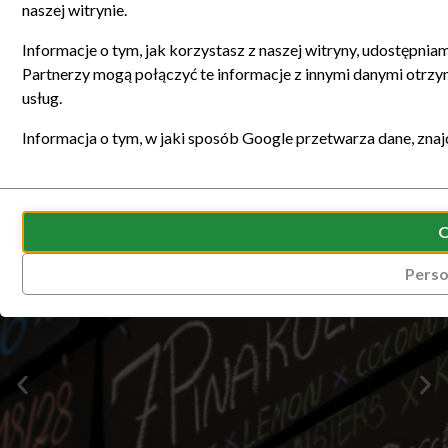
naszej witrynie.
Informacje o tym, jak korzystasz z naszej witryny, udostępn
Partnerzy mogą połączyć te informacje z innymi danymi otrzy
usług.
Informacja o tym, w jaki sposób Google przetwarza dane, znaj
Przechowywanie
Ciasteczka
statystyk
to
Kontroluje,
małe
Perso
czy
pliki
dane
danych
dotyczące
przechowywane
korzystania
na
z
urządzeniu
witryny
przez
internetowej
witryny
i