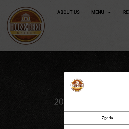
ABOUT US
MENU
RE
Beer menu
20 draught beers
Zgoda