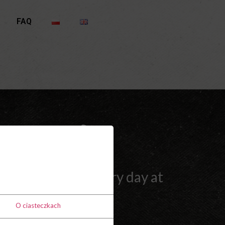
FAQ
eer of the day every day at
10 PLN
O ciasteczkach